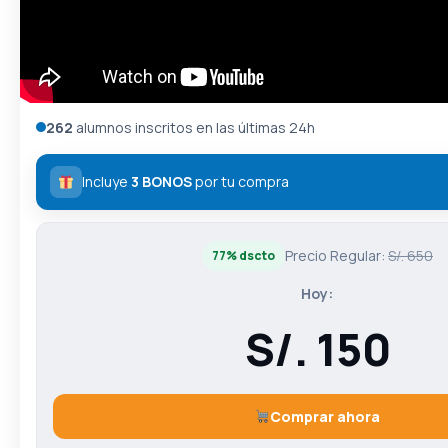
262
alumnos inscritos en las últimas 24h
Incluye
3 BONOS
por tu compra
Precio Regular:
S/. 650
77% dscto
Hoy:
S/. 150
Comprar ahora